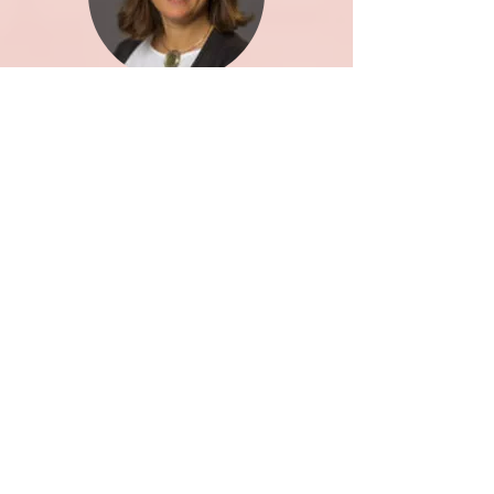
Erika Busse-Cárdenas
Profesora Asociada, Macalester College
Nancy López
Profesora, University of New Mexico